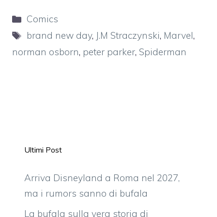
Categorie
Comics
Tag
brand new day
,
J.M Straczynski
,
Marvel
,
norman osborn
,
peter parker
,
Spiderman
Ultimi Post
Arriva Disneyland a Roma nel 2027,
ma i rumors sanno di bufala
La bufala sulla vera storia di