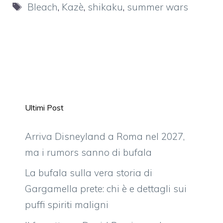
Tag
Bleach
,
Kazè
,
shikaku
,
summer wars
Ultimi Post
Arriva Disneyland a Roma nel 2027,
ma i rumors sanno di bufala
La bufala sulla vera storia di
Gargamella prete: chi è e dettagli sui
puffi spiriti maligni