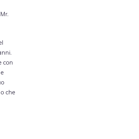
 Mr.
el
anni.
e con
he
uo
mo che