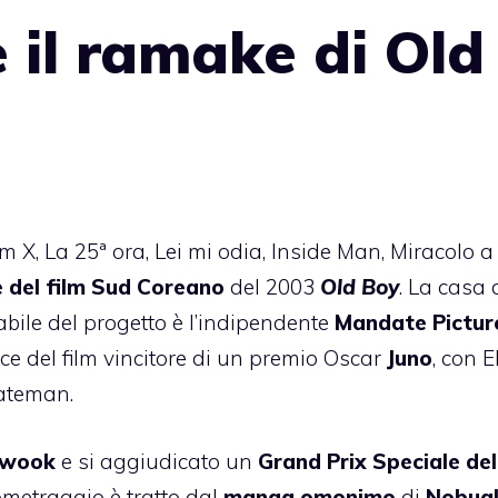
e il ramake di Old
m X, La 25ª ora, Lei mi odia, Inside Man, Miracolo a
 del film Sud Coreano
del 2003
Old Boy
. La casa 
ile del progetto è l’indipendente
Mandate Pictur
e del film vincitore di un premio Oscar
Juno
, con E
Bateman.
-wook
e si aggiudicato un
Grand Prix Speciale del
gometraggio è tratto dal
manga omonimo
di
Nobua