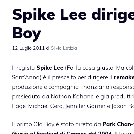
Spike Lee dirig
Boy
12 Luglio 2011
di
Silvia Letizia
Il regista
Spike Lee
(Fa’ la cosa giusta, Malcol
Sant’Anna) è il prescelto per dirigere il
remake
produzione e compagnia finanziaria responsab
presieduta da Nathan Kahane, e già produttric
Page, Michael Cera, Jennifer Garner e Jason 
Il primo Old Boy è stato diretto da
Park Chan
Giuria al Festival di Cannes del 2004
. Il lun