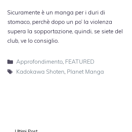
Sicuramente è un manga per i duri di
stomaco, perchè dopo un po’ la violenza
supera la sopportazione, quindi, se siete del
club, ve lo consiglio.
Categorie
Approfondimento
,
FEATURED
Tag
Kadokawa Shoten
,
Planet Manga
Ultimi Post