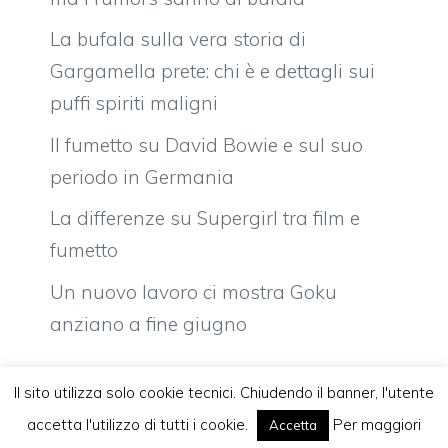
La bufala sulla vera storia di
Gargamella prete: chi è e dettagli sui
puffi spiriti maligni
Il fumetto su David Bowie e sul suo
periodo in Germania
La differenze su Supergirl tra film e
fumetto
Un nuovo lavoro ci mostra Goku
anziano a fine giugno
Il sito utilizza solo cookie tecnici. Chiudendo il banner, l'utente
accetta l'utilizzo di tutti i cookie.
Per maggiori
Accetta
Vuoi pubblicare sul nostro network?
Komixjam.it © 2026 Tutti i diritti riservati