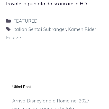
trovate la puntata da scaricare in HD.
Categorie
FEATURED
Tag
Italian Sentai Subranger
,
Kamen Rider
Fourze
Ultimi Post
Arriva Disneyland a Roma nel 2027,
ma i rumors sanno di bufala