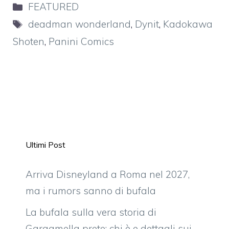
Categorie
FEATURED
Tag
deadman wonderland
,
Dynit
,
Kadokawa
Shoten
,
Panini Comics
Ultimi Post
Arriva Disneyland a Roma nel 2027,
ma i rumors sanno di bufala
La bufala sulla vera storia di
Gargamella prete: chi è e dettagli sui