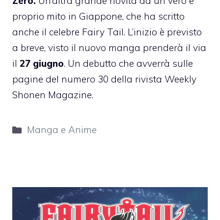
Zero.
Un’altra grande novità da un vero e
proprio mito in Giappone, che ha scritto
anche il celebre Fairy Tail. L’inizio è previsto
a breve, visto il nuovo manga prenderà il via
il
27 giugno
. Un debutto che avverrà sulle
pagine del numero 30 della rivista
Weekly
Shonen Magazine
.
Categorie
Manga e Anime