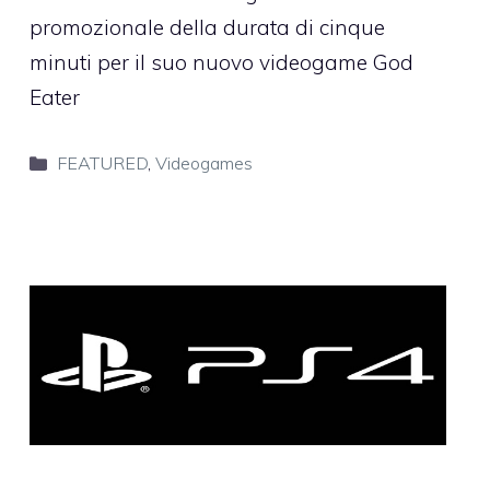
promozionale della durata di cinque
minuti per il suo nuovo videogame God
Eater
Categorie
FEATURED
,
Videogames