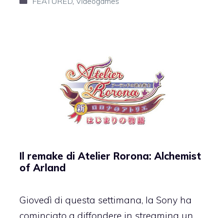
Categorie
FEATURED
,
Videogames
Il remake di Atelier Rorona: Alchemist
of Arland
Giovedì di questa settimana, la Sony ha
cominciato a diffondere in streaming un