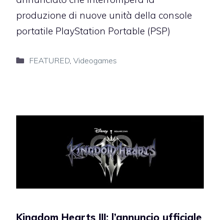
produzione di nuove unità della console
portatile PlayStation Portable (PSP)
Categorie
FEATURED
,
Videogames
Kingdom Hearts III: l’annuncio ufficiale