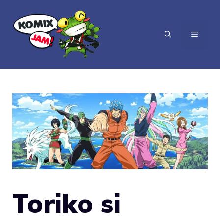
Vai
al
MENU
contenuto
Toriko si