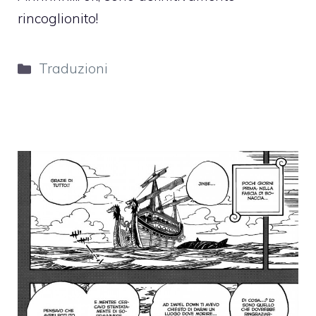
rincoglionito!
Categorie
Traduzioni