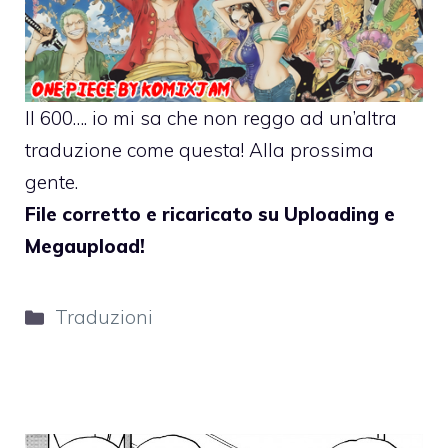
Il 600…. io mi sa che non reggo ad un’altra
traduzione come questa! Alla prossima
gente.
File corretto e ricaricato su Uploading e
Megaupload!
Categorie
Traduzioni