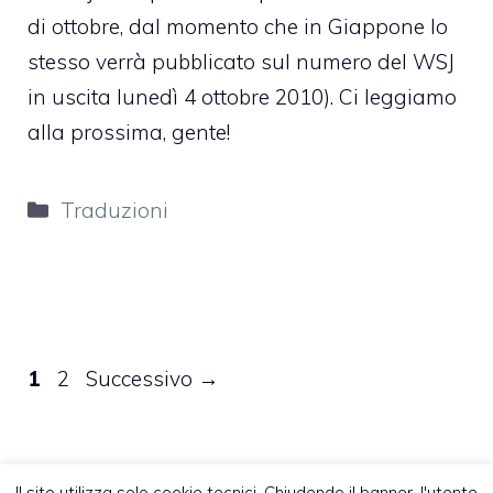
di ottobre, dal momento che in Giappone lo
stesso verrà pubblicato sul numero del WSJ
in uscita lunedì 4 ottobre 2010). Ci leggiamo
alla prossima, gente!
Categorie
Traduzioni
Pagina
Pagina
1
2
Successivo
→
Il sito utilizza solo cookie tecnici. Chiudendo il banner, l'utente