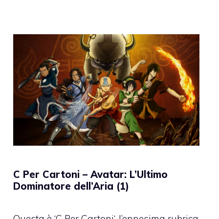
C Per Cartoni – Avatar: L’Ultimo
Dominatore dell’Aria (1)
Questa è ‘C Per Cartoni‘, l’ennesima rubrica