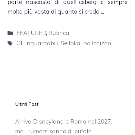
parte nascosta di quell’iceberg è sempre
molto più vasta di quanto si creda….
Categorie
FEATURED
,
Rubrica
Tag
Gli Inguardabili
,
Seitokai no Ichizon
Ultimi Post
Arriva Disneyland a Roma nel 2027,
ma i rumors sanno di bufala