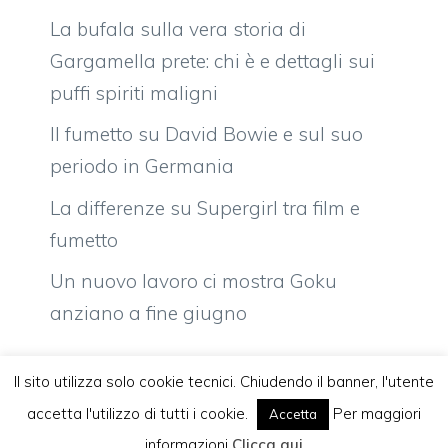
La bufala sulla vera storia di
Gargamella prete: chi è e dettagli sui
puffi spiriti maligni
Il fumetto su David Bowie e sul suo
periodo in Germania
La differenze su Supergirl tra film e
fumetto
Un nuovo lavoro ci mostra Goku
anziano a fine giugno
Il sito utilizza solo cookie tecnici. Chiudendo il banner, l'utente
accetta l'utilizzo di tutti i cookie.
Per maggiori
Accetta
Vuoi pubblicare sul nostro network?
Komixjam.it © 2026 Tutti i diritti riservati
informazioni
Clicca qui