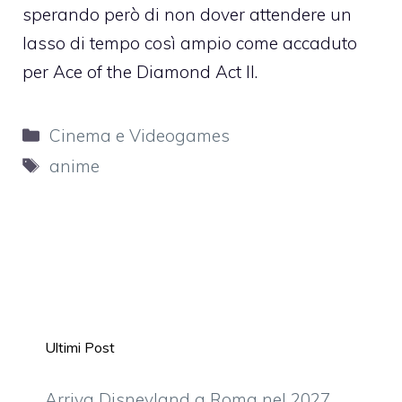
sperando però di non dover attendere un
lasso di tempo così ampio come accaduto
per Ace of the Diamond Act II.
Categorie
Cinema e Videogames
Tag
anime
Ultimi Post
Arriva Disneyland a Roma nel 2027,