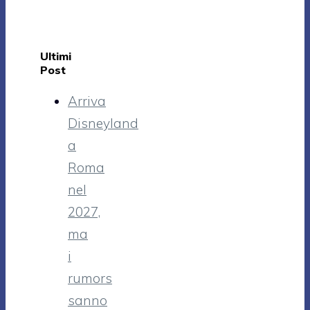
Ultimi
Post
Arriva
Disneyland
a
Roma
nel
2027,
ma
i
rumors
sanno