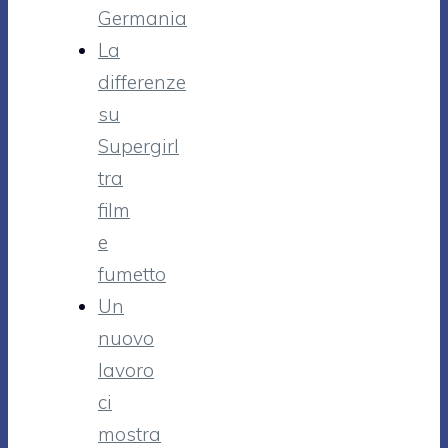
Germania
La
differenze
su
Supergirl
tra
film
e
fumetto
Un
nuovo
lavoro
ci
mostra