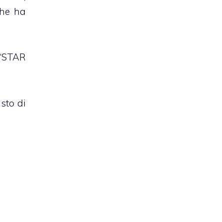
che ha
 “STAR
sto di