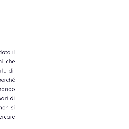
ato il
ni che
rla di
perché
gnando
ari di
non si
ercare