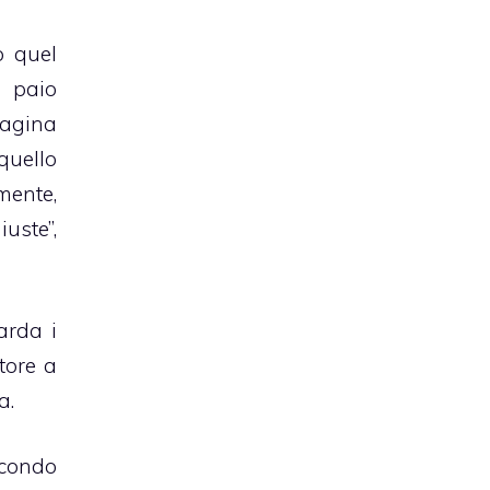
o quel
n paio
pagina
quello
mente,
uste”,
arda i
ttore a
a.
econdo