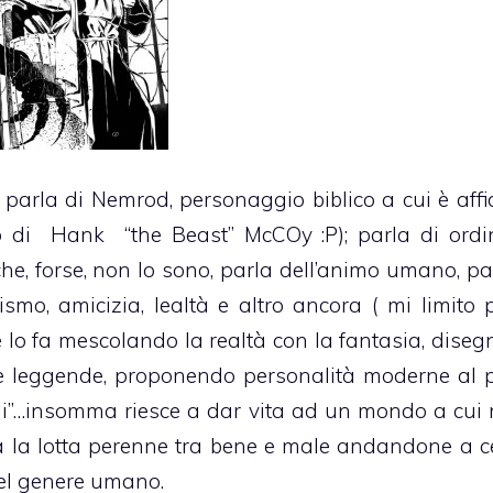
parla di Nemrod, personaggio biblico a cui è affid
lo di Hank “the Beast” McCOy :P); parla di ordi
he, forse, non lo sono, parla dell’animo umano, pa
ismo, amicizia, lealtà e altro ancora ( mi limito 
, e lo fa mescolando la realtà con la fantasia, dise
iche leggende, proponendo personalità moderne al p
li”…insomma riesce a dar vita ad un mondo a cui 
a la lotta perenne tra bene e male andandone a c
 del genere umano.