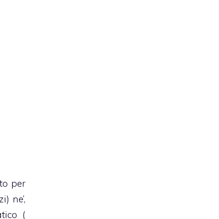
to per
) ne’,
tico (