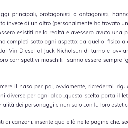
gi principali, protagonisti o antagonisti, hann
 invece di un altro (personalmente ho trovato u
ossero esistiti nella realtà e avessero avuto una 
ono completi sotto ogni aspetto: da quello fisico a 
 dal Vin Diesel al Jack Nicholson di turno e, ovvia
ro corrispettivi maschili, sanno essere sempre “gi
cere il naso per poi, ovviamente, ricredermi, rigu
ani diverse per ogni albo…questa scelta porta il le
nalità dei personaggi e non solo con la loro estetic
ti di canzoni, inserite qua e là nelle pagine che, s