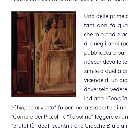
Una delle prime co
tanti anni fa, qu
che mio padre ac
di quegli anni (p
pubblicata a punt
nascondeva le tem
simile a quella di
vicende di un gio
doversela vedere 
indiana “
Coniglia
“
Chiappe al vento
“, fu per me la scoperta di u
“Corriere dei Piccoli” e “Topolino”, leggere d
“brutalità” degli scontri tra le Giacche Blu e g