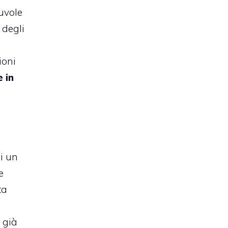
uvole
 degli
ioni
 in
i un
e
ta
 già