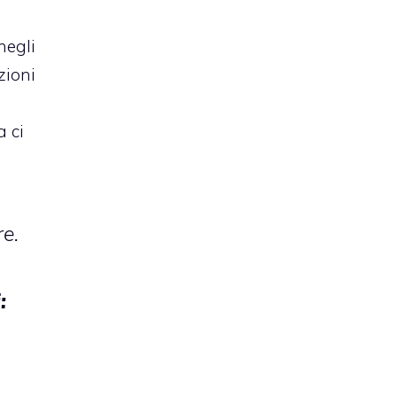
negli
zioni
a ci
re.
: