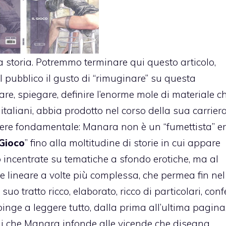
a storia. Potremmo terminare qui questo articolo,
 pubblico il gusto di “rimuginare” su questa
e, spiegare, definire l’enorme mole di materiale c
italiani, abbia prodotto nel corso della sua carriera
ere fondamentale: Manara non è un “fumettista” ero
 Gioco
” fino alla moltitudine di storie in cui appare
no incentrate su tematiche a sfondo erotiche, ma al
 lineare a volte più complessa, che permea fin nel
uo tratto ricco, elaborato, ricco di particolari, conf
inge a leggere tutto, dalla prima all’ultima pagina
oni che Manara infonde alle vicende che disegna.