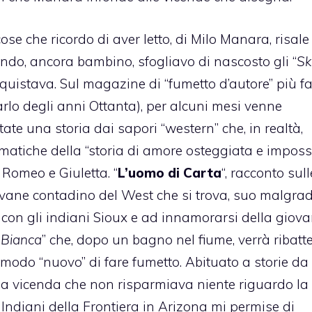
se che ricordo di aver letto, di Milo Manara, risale
ando, ancora bambino, sfogliavo di nascosto gli “
Sk
quistava. Sul magazine di “fumetto d’autore” più 
arlo degli anni Ottanta), per alcuni mesi venne
ate una storia dai sapori “western” che, in realtà,
atiche della “storia di amore osteggiata e impossib
 Romeo e Giuletta. “
L’uomo di Carta
“, racconto sull
vane contadino del West che si trova, suo malgrad
con gli indiani Sioux e ad innamorarsi della giov
 Bianca
” che, dopo un bagno nel fiume, verrà ribatt
n modo “nuovo” di fare fumetto. Abituato a storie da
i una vicenda che non risparmiava niente riguardo la
li Indiani della Frontiera in Arizona mi permise di