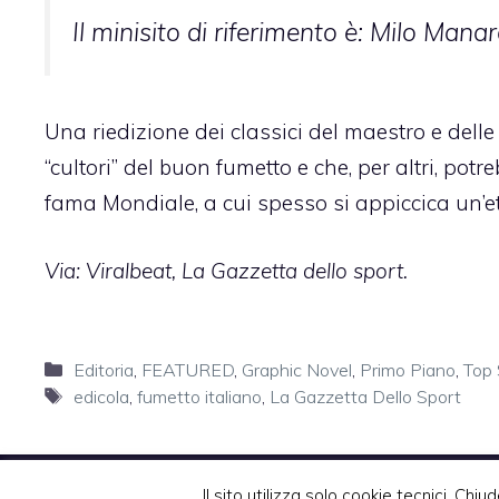
Il minisito di riferimento è:
Milo Manar
Una riedizione dei classici del maestro e delle 
“cultori” del buon fumetto e che, per altri, po
fama Mondiale, a cui spesso si appiccica un’et
Via: Viralbeat, La Gazzetta dello sport.
Categorie
Editoria
,
FEATURED
,
Graphic Novel
,
Primo Piano
,
Top 
Tag
edicola
,
fumetto italiano
,
La Gazzetta Dello Sport
Il sito utilizza solo cookie tecnici. Chiud