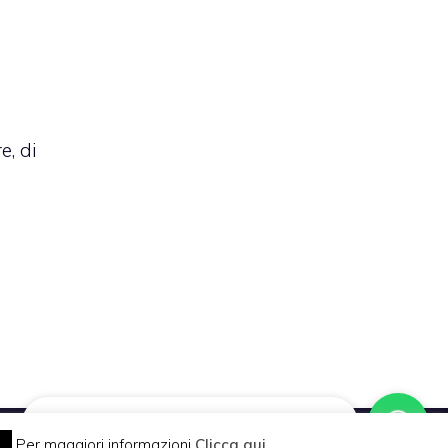
e, di
Vuoi pubblicare sul nostro network?
Per maggiori informazioni
Clicca qui