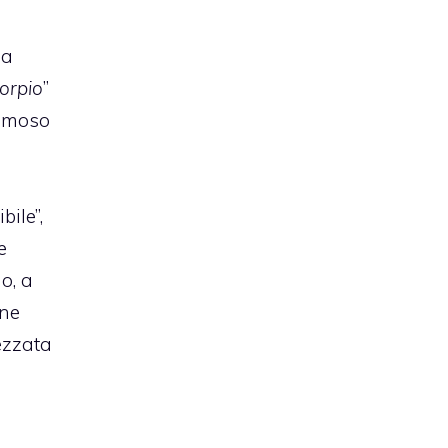
 a
orpio
”
famoso
ile”,
e
o, a
ane
ezzata