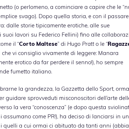
metto (o perlomeno, a cominciare a capire che le “n
mplice svago). Dopo quella storia, e con il passare
 dalle storie tipicamente erotiche, alle sue
 suoi lavori su Federico Fellini) fino alle collaboraz
ome il “
Corto Maltese
” di
Hugo Pratt
o le “
Ragazze
l che vi consiglio vivamente di leggere: Manara
ente erotico da far perdere il senno!), ho sempre
de fumetto italiano.
ebrarne la grandezza, la Gazzetta dello Sport, orma
er guidare sprovveduti misconoscitori dell’arte dell
verso la vera “conoscenza” (e dopo questa sviolina
i assumano come PR!), ha deciso di lanciarsi in un
i quelli a cui ormai ci abituato da tanti anni (abbia