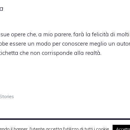
a
sue opere che, a mio parere, farà la felicità di molti
trebbe essere un modo per conoscere meglio un autor
ichetta che non corrisponde alla realtà.
Stories
Komixjam.it © 2026 Tutti i diritti riservati
endo il banner, l'utente accetta l'utilizzo di tutti i cookie.
Accetta