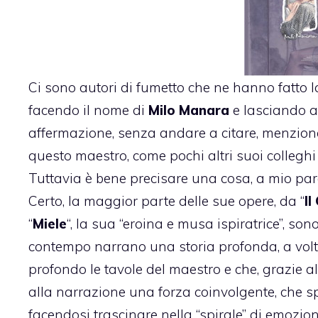
Ci sono autori di fumetto che ne hanno fatto l
facendo il nome di
Milo Manara
e lasciando al
affermazione, senza andare a citare, menzionar
questo maestro, come pochi altri suoi colleghi 
Tuttavia è bene precisare una cosa, a mio par
Certo, la maggior parte delle sue opere, da “
Il
“
Miele
“, la sua “eroina e musa ispiratrice”, so
contempo narrano una storia profonda, a volte
profondo le tavole del maestro e che, grazie al s
alla narrazione una forza coinvolgente, che sp
facendosi trascinare nella “spirale” di emozi