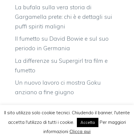
La bufala sulla vera storia di
Gargamella prete: chi è e dettagli sui
puffi spiriti maligni
Il fumetto su David Bowie e sul suo
periodo in Germania
La differenze su Supergirl tra film e
fumetto
Un nuovo lavoro ci mostra Goku
anziano a fine giugno
Il sito utilizza solo cookie tecnici. Chiudendo il banner, l'utente
accetta l'utilizzo di tutti i cookie.
Per maggiori
Accetta
Vuoi pubblicare sul nostro network?
Komixjam.it © 2026 Tutti i diritti riservati
informazioni
Clicca qui