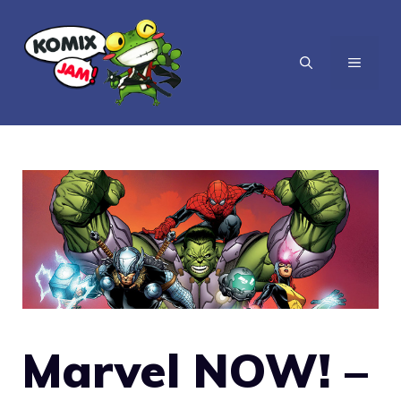
Vai
al
MENU
contenuto
Marvel NOW! –