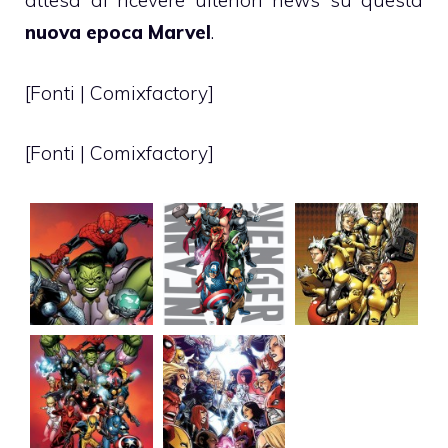
attesa di ricevere ulteriori news su questa
nuova epoca Marvel
.
[Fonti |
Comixfactory
]
[Fonti |
Comixfactory
]