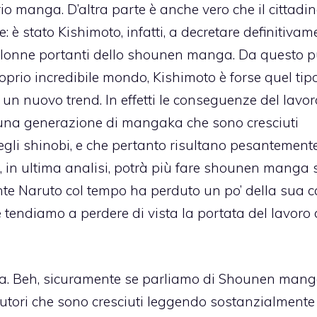
rio manga. D’altra parte è anche vero che il cittadin
è stato Kishimoto, infatti, a decretare definitivam
 colonne portanti dello shounen manga. Da questo 
prio incredibile mondo, Kishimoto è forse quel tipo
e un nuovo trend. In effetti le conseguenze del lavor
o una generazione di mangaka che sono cresciuti
gli shinobi, e che pertanto risultano pesantement
 in ultima analisi, potrà più fare shounen manga
ente Naruto col tempo ha perduto un po’ della sua c
tendiamo a perdere di vista la portata del lavoro 
a. Beh, sicuramente se parliamo di Shounen man
autori che sono cresciuti leggendo sostanzialmente