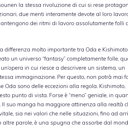
unen la stessa rivoluzione di cui si rese protagoni
onari, due menti interamente devote al loro lavor
 mantengono dei ritmi di lavoro assolutamente folli 
 una differenza molto importante tra Oda e Kishimot
ato un universo “fantasy” completamente folle, qu
o un’opera in cui riesce a descrivere un sistema, un
essa immaginazione. Per questo, non potrà mai f
me Oda sono delle eccezioni alla regola. Kishimoto,
sto punto di vista. Forse è “meno” geniale, in qua
 Il suo manga ha maggiore attinenza alla realtà c
tale, sia nei valori che nelle situazioni, fino ad arr
in altre parole, è una spugna che assorbe dal mon