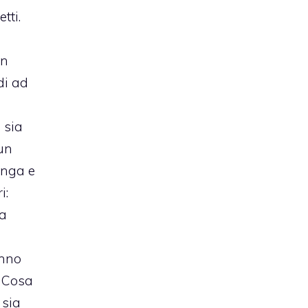
tti.
on
di ad
 sia
 un
anga e
i:
ta
anno
. Cosa
 sia