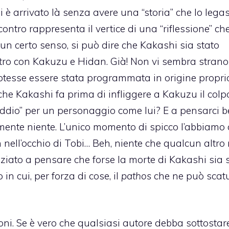
 è arrivato là senza avere una “storia” che lo lega
tro rappresenta il vertice di una “riflessione” ch
un certo senso, si può dire che Kakashi sia stato
ntro con Kakuzu e Hidan. Già! Non vi sembra stran
otesse essere stata programmata in origine propri
che Kakashi fa prima di infliggere a Kakuzu il colp
ddio” per un personaggio come lui? E a pensarci b
mente niente. L’unico momento di spicco l’abbiamo
 nell’occhio di Tobi… Beh, niente che qualcun altro
niziato a pensare che forse la morte di Kakashi sia 
n cui, per forza di cose, il
pathos
che ne può scatu
i. Se è vero che qualsiasi autore debba sottostare