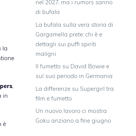
nel 2027, ma i rumors sanno
di bufala
La bufala sulla vera storia di
Gargamella prete: chi è e
dettagli sui puffi spiriti
 la
maligni
stione
Il fumetto su David Bowie e
sul suo periodo in Germania
pers
,
La differenze su Supergirl tra
 in
film e fumetto
Un nuovo lavoro ci mostra
Goku anziano a fine giugno
n è