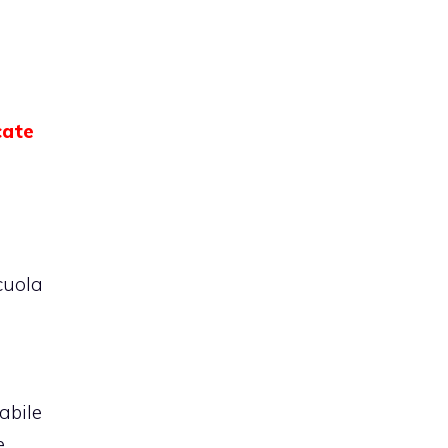
cate
cuola
abile
e