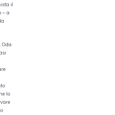
sta il
o – a
da
o. Oda
asi
are
nto
he lo
ivare
do