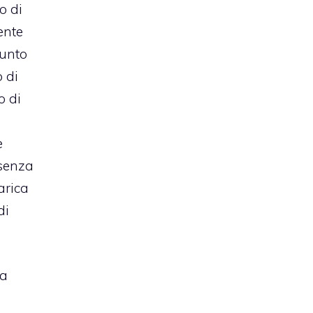
o di
ente
punto
 di
o di
e
 senza
arica
di
ga