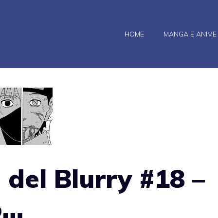
HOME
MANGA E ANIME
 del Blurry #18 –
o…