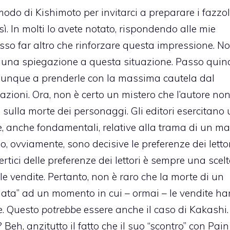
do di Kishimoto per invitarci a preparare i fazzole
sì. In molti lo avete notato, rispondendo alle mie
osso far altro che rinforzare questa impressione. N
e una spiegazione a questa situazione. Passo quin
omunque a prenderle con la massima cautela dal
ioni. Ora, non è certo un mistero che l’autore non
e sulla morte dei personaggi. Gli editori esercitano
te, anche fondamentali, relative alla trama di un m
, ovviamente, sono decisive le preferenze dei lettor
tici delle preferenze dei lettori è sempre una scel
le vendite. Pertanto, non è raro che la morte di un
ata” ad un momento in cui – ormai – le vendite h
e. Questo
potrebbe
essere anche il caso di Kakashi
eh, anzitutto il fatto che il suo “scontro” con Pain