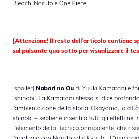
Bleach, Naruto e One Piece.
[Attenzione! Il resto dell’articolo contiene 
sul pulsante qua sotto per visualizzare il te
[spoiler]
Nabari no Ou
di Yuuki Kamatani è fo
“shinobi”. La Kamatani stessa si dice profonda
l’ambientazione della storia: Okayama, la città 
shinobi – sebbene inseriti a tutti gli effetti ne
L’elemento della “tecnica onnipotente” che risi
l’analogia con Naruto ed il Kyuubi. Il “nemico/a