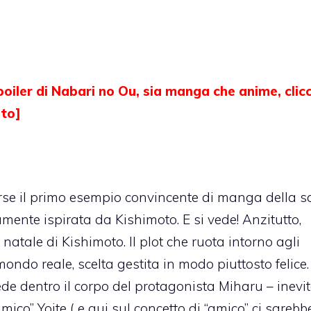
spoiler di Nabari no Ou, sia manga che anime, clic
sto]
rse il primo esempio convincente di manga della s
mente ispirata da Kishimoto. E si vede! Anzitutto,
natale di Kishimoto. Il plot che ruota intorno agli
l mondo reale, scelta gestita in modo piuttosto felice.
ede dentro il corpo del protagonista Miharu – inevit
mico” Yoite ( e qui sul concetto di “amico” ci sarebb