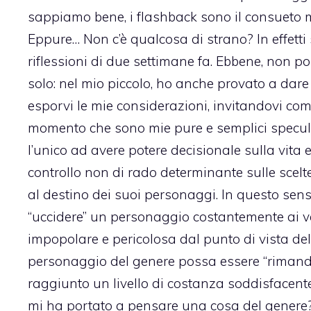
sappiamo bene, i flashback sono il consueto mo
Eppure… Non c’è qualcosa di strano? In effetti 
riflessioni di due settimane fa. Ebbene, non p
solo: nel mio piccolo, ho anche provato a dar
esporvi le mie considerazioni, invitandovi c
momento che sono mie pure e semplici speculaz
l’unico ad avere potere decisionale sulla vita 
controllo non di rado determinante sulle scel
al destino dei suoi personaggi. In questo senso
“uccidere” un personaggio costantemente ai ver
impopolare e pericolosa dal punto di vista del
personaggio del genere possa essere “rimand
raggiunto un livello di costanza soddisfacent
mi ha portato a pensare una cosa del genere? B