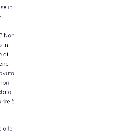
sse in
e
o? Non
o in
o di
ene,
 avuto
 non
stata
rire è
 alle