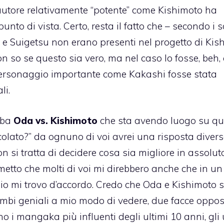
 autore relativamente “potente” come Kishimoto ha
o di vista. Certo, resta il fatto che – secondo i so
 e Suigetsu non erano presenti nel progetto di Kis
 non so se questo sia vero, ma nel caso lo fosse, beh,
 personaggio importante come Kakashi fosse stata
li.
riba
Oda vs. Kishimoto
che sta avendo luogo su qu
ccolato?” da ognuno di voi avrei una risposta divers
 si tratta di decidere cosa sia migliore in assoluto
metto che molti di voi mi direbbero anche che in u
, io mi trovo d’accordo. Credo che Oda e Kishimoto 
mbi geniali a mio modo di vedere, due facce oppos
o i mangaka più influenti degli ultimi 10 anni, gli 