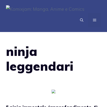
Vai
al
contenuto
MENU
ninja
leggendari