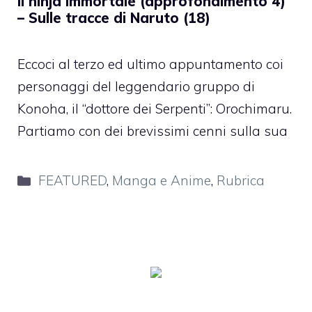
Il ninja immortale (approfondimento 4)
– Sulle tracce di Naruto (18)
Eccoci al terzo ed ultimo appuntamento coi
personaggi del leggendario gruppo di
Konoha, il “dottore dei Serpenti”: Orochimaru.
Partiamo con dei brevissimi cenni sulla sua
Categorie
FEATURED
,
Manga e Anime
,
Rubrica