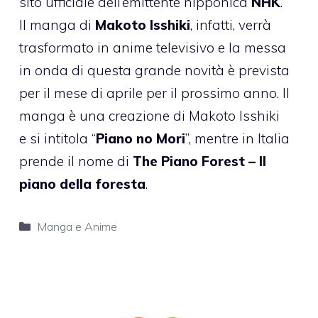
sito ufficiale dell’emittente nipponica
NHK
.
Il manga di
Makoto Isshiki
, infatti, verrà
trasformato in anime televisivo e la messa
in onda di questa grande novità è prevista
per il mese di aprile per il prossimo anno. Il
manga è una creazione di Makoto Isshiki
e si intitola “
Piano no Mori
”, mentre in Italia
prende il nome di
The Piano Forest – Il
piano della foresta
.
Categorie
Manga e Anime