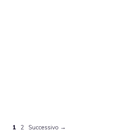
Pagina
Pagina
1
2
Successivo
→