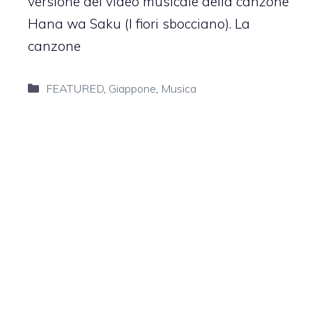
versione del video musicale della canzone
Hana wa Saku (I fiori sbocciano). La
canzone
Categorie
FEATURED
,
Giappone
,
Musica