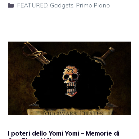
Categorie
FEATURED
,
Gadgets
,
Primo Piano
I poteri dello Yomi Yomi – Memorie di