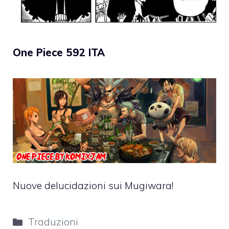
One Piece 592 ITA
Nuove delucidazioni sui Mugiwara!
Categorie
Traduzioni