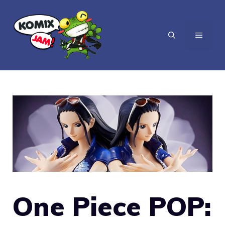
Vai
al
MENU
contenuto
One Piece POP: