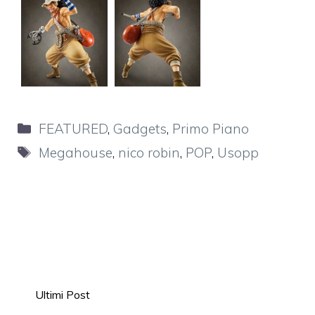
Categorie
FEATURED
,
Gadgets
,
Primo Piano
Tag
Megahouse
,
nico robin
,
POP
,
Usopp
Ultimi Post