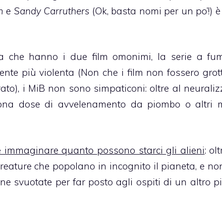
m
e
Sandy Carruthers
(Ok, basta nomi per un po’!) è
 che hanno i due film omonimi, la serie a fum
ente più violenta (Non che i film non fossero grott
to), i MiB non sono simpaticoni: oltre al neuraliz
ona dose di avvelenamento da piombo o altri 
e immaginare quanto possono starci gli alieni
: ol
creature che popolano in incognito il pianeta, e no
ne svuotate per far posto agli ospiti di un altro p