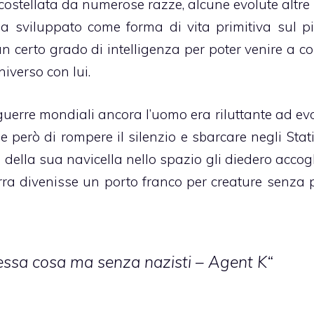
a costellata da numerose razze, alcune evolute altre
a sviluppato come forma di vita primitiva sul p
certo grado di intelligenza per poter venire a co
iverso con lui.
guerre mondiali ancora l’uomo era riluttante ad evo
però di rompere il silenzio e sbarcare negli Stati 
 della sua navicella nello spazio gli diedero accog
Terra divenisse un porto franco per creature senza 
tessa cosa ma senza nazisti – Agent K
“