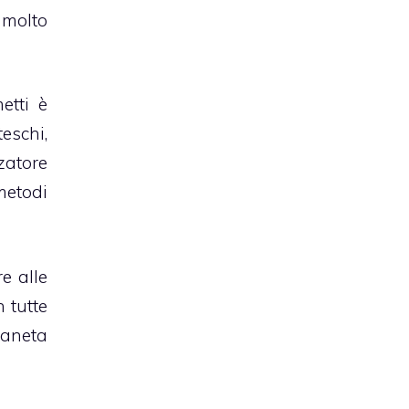
 molto
etti è
eschi,
zatore
metodi
tre alle
n tutte
ianeta