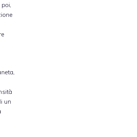
 poi,
zione
re
aneta,
nsità
di un
a