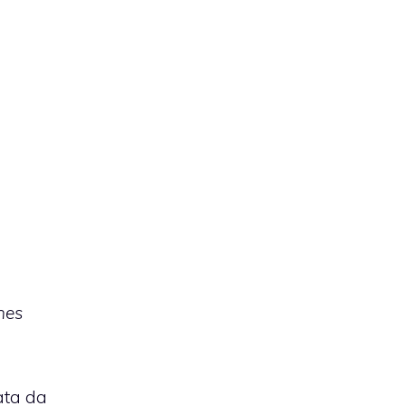
nes
ata da