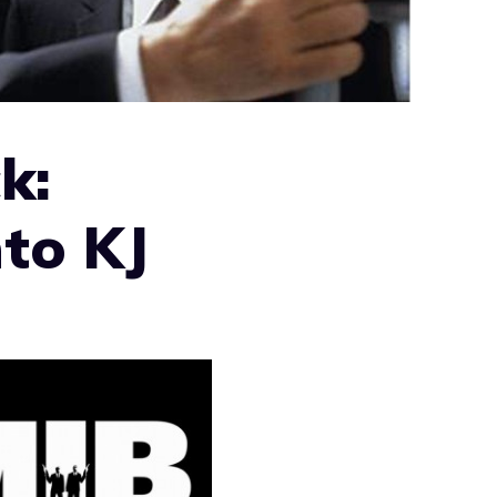
k:
to KJ