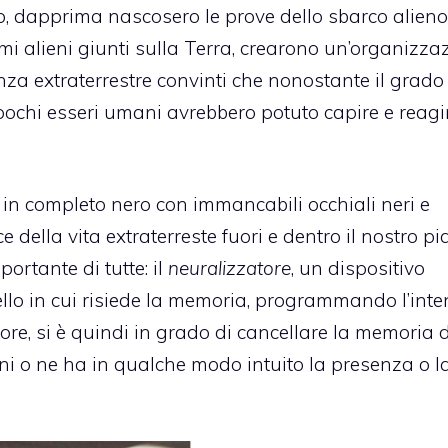
ntro, dapprima nascosero le prove dello sbarco alieno
imi alieni giunti sulla Terra, crearono un’organizza
nza extraterrestre convinti che nonostante il grado
, pochi esseri umani avrebbero potuto capire e reagi
i in completo nero con immancabili occhiali neri e
e della vita extraterreste fuori e dentro il nostro pi
ortante di tutte: il
neuralizzatore
, un dispositivo
vello in cui risiede la memoria, programmando l’inte
ore, si è quindi in grado di cancellare la memoria 
ni o ne ha in qualche modo intuito la presenza o l