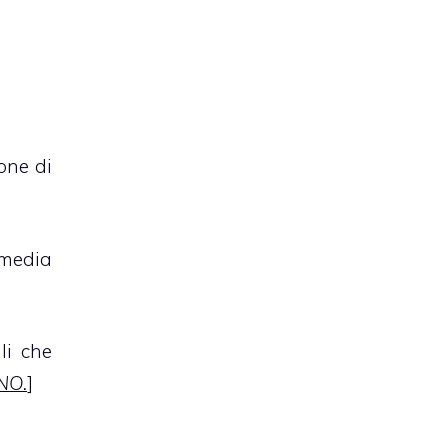
one di
mmedia
li che
NO.
]