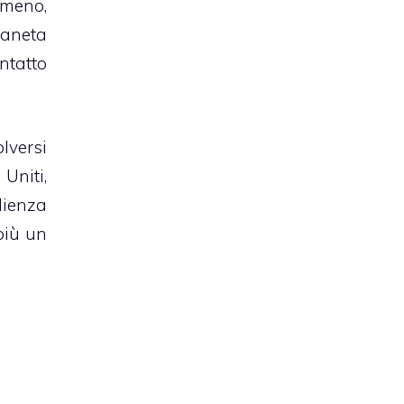
 meno,
ianeta
ntatto
lversi
Uniti,
lienza
più un