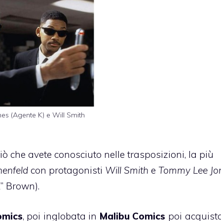
s (Agente K) e Will Smith
iò che avete conosciuto nelle trasposizioni, la più
nenfeld
con protagonisti
Will Smith
e
Tommy Lee Jo
” Brown).
omics
, poi inglobata in
Malibu Comics
poi acquist