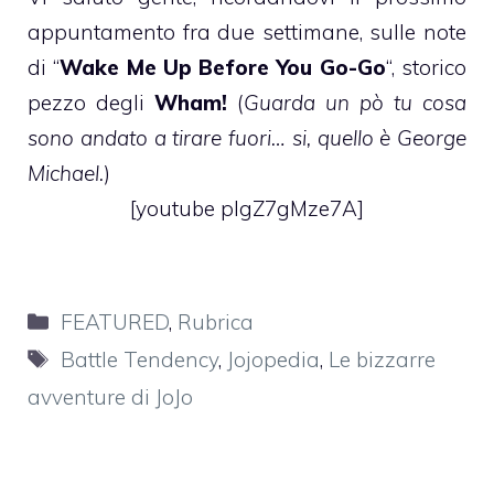
appuntamento fra due settimane, sulle note
di “
Wake Me Up Before You Go-Go
“, storico
pezzo degli
Wham!
(
Guarda un pò tu cosa
sono andato a tirare fuori… si, quello è George
Michael.
)
[youtube pIgZ7gMze7A]
Categorie
FEATURED
,
Rubrica
Tag
Battle Tendency
,
Jojopedia
,
Le bizzarre
avventure di JoJo