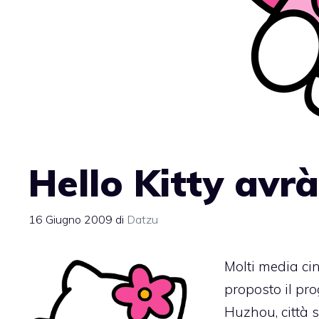
Hello Kitty avr
16 Giugno 2009
di
Datzu
Molti media cine
proposto il pr
Huzhou, città si