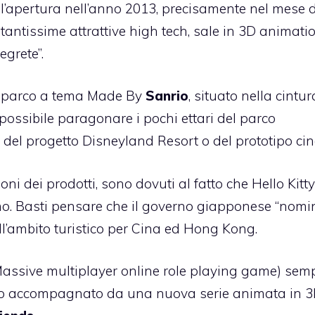
all’apertura nell’anno 2013, precisamente nel mese d
tantissime attrattive high tech, sale in 3D animati
egrete”.
un parco a tema Made By
Sanrio
, situato nella cintu
ssibile paragonare i pochi ettari del parco
el progetto Disneyland Resort o del prototipo cin
oni dei prodotti, sono dovuti al fatto che Hello Kitty
imo. Basti pensare che il governo giapponese “nomi
ell’ambito turistico per Cina ed Hong Kong.
Massive multiplayer online role playing game) sem
tutto accompagnato da una nuova serie animata in 