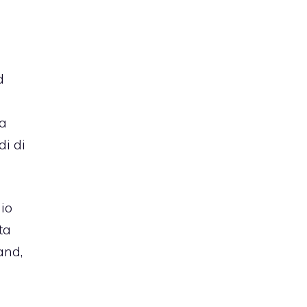
d
 a
di di
io
ta
and,