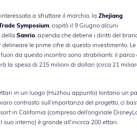
nteressata a sfruttare il marchio, la
Zhejiang
 Trade Symposium
, ospitò il 9 Giugno alcuni
 della
Sanrio
, azienda che detiene i diritti del bran
er delineare le prime cifre di questo investimento. Le
uori da questo incontro sono strabilianti: il parco
 la spesa di 215 milioni di dollari (circa 21 miliar
 ettari in un luogo (Huzhou appunto) lontano un pa
iaro contrasto sull’importanza del progetto, ci bas
ort in California (compreso dell’originale DisneyL
uo interno) è grande all’incirca 200 ettari.