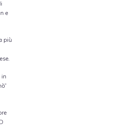
i
on e
ra più
ese.
 in
nò”
pre
3D