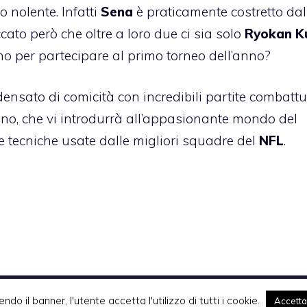
 nolente. Infatti
Sena
è praticamente costretto dal 
ato però che oltre a loro due ci sia solo
Ryokan K
ono per partecipare al primo torneo dell’anno?
nsato di comicità con incredibili partite combattu
’anno, che vi introdurrà all’appasionante mondo del
e tecniche usate dalle migliori squadre del
NFL
.
Komixjam.it © 2026 Tutti i diritti riservati
endo il banner, l'utente accetta l'utilizzo di tutti i cookie.
Accetta