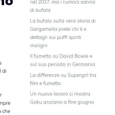
ano
nel 2027, ma i rumors sanno
di bufala
La bufala sulla vera storia di
Gargamella prete: chi è e
dettagli sui puffi spiriti
maligni
Il fumetto su David Bowie e
ù
sul suo periodo in Germania
 di
La differenze su Supergirl tra
film e fumetto
Un nuovo lavoro ci mostra
r
Goku anziano a fine giugno
empre
a che