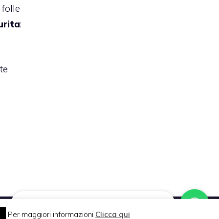
folle
urita
:
te
Vuoi pubblicare sul nostro network?
Per maggiori informazioni
Clicca qui