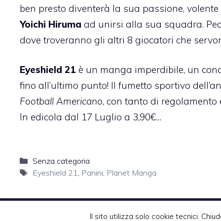
ben presto diventerà la sua passione, volente o
Yoichi Hiruma
ad unirsi alla sua squadra. Pecc
dove troveranno gli altri 8 giocatori che serv
Eyeshield 21
è un manga imperdibile, un conde
fino all’ultimo punto! Il fumetto sportivo dell
Football Americano
, con tanto di regolamento 
In edicola dal 17 Luglio a 3,90€…
Categorie
Senza categoria
Tag
Eyeshield 21
,
Panini
,
Planet Manga
Il sito utilizza solo cookie tecnici. Chiud