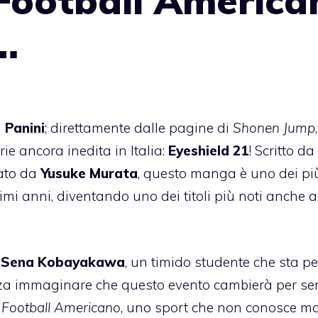
l Football Americ
…
i
Panini
; direttamente dalle pagine di
Shonen Jump
,
rie ancora inedita in Italia:
Eyeshield 21
! Scritto da
rato da
Yusuke Murata
, questo manga è uno dei pi
imi anni, diventando uno dei titoli più noti anche al
e
Sena Kobayakawa
, un timido studente che sta pe
enza immaginare che questo evento cambierà per s
i
Football Americano
, uno sport che non conosce m