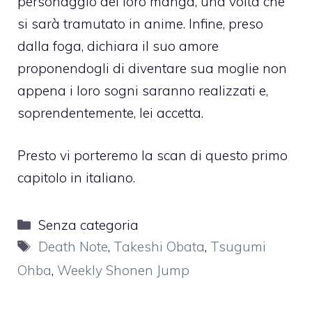
personaggio del loro manga, una volta che
si sarà tramutato in anime. Infine, preso
dalla foga, dichiara il suo amore
proponendogli di diventare sua moglie non
appena i loro sogni saranno realizzati e,
soprendentemente, lei accetta.
Presto vi porteremo la scan di questo primo
capitolo in italiano.
Categorie
Senza categoria
Tag
Death Note
,
Takeshi Obata
,
Tsugumi
Ohba
,
Weekly Shonen Jump