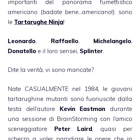
importanti del panorama fumettistico
americano (badate bene…americano!): sono
le
Tartarughe Ninja
!
Leonardo
,
Raffaello
,
Michelangelo
,
Donatello
e il loro sensei,
Splinter
.
Dite la verità, vi sono mancate?
Nate
CASUALMENTE
nel 1984, le giovani
tartarughine mutanti sono fuoriuscite dalla
testa dell’autore
Kevin Eastman
durante
una sessione di BrainStorming con l’amico
sceneggiatore
Peter Laird
,
quasi per
scherzo a voler parodiare le opere che in