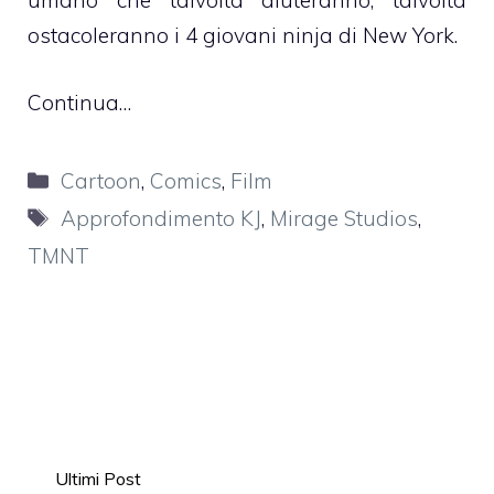
umano che talvolta aiuteranno, talvolta
ostacoleranno i 4 giovani ninja di New York.
Continua…
Categorie
Cartoon
,
Comics
,
Film
Tag
Approfondimento KJ
,
Mirage Studios
,
TMNT
Ultimi Post