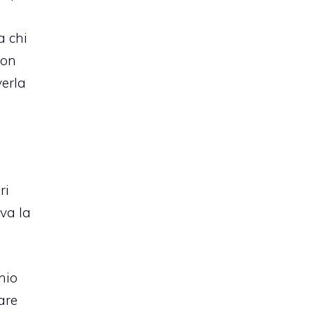
a chi
non
verla
ri
rva la
hio
are