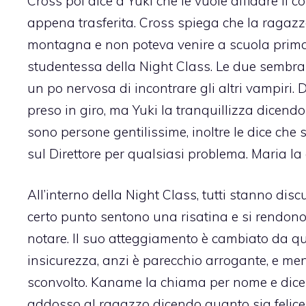
Cross poi dice a Yuki che le vuole affidare i
appena trasferita. Cross spiega che la ragazz
montagna e non poteva venire a scuola prima.
studentessa della Night Class. Le due sembra
un po nervosa di incontrare gli altri vampiri.
preso in giro, ma Yuki la tranquillizza dicendo
sono persone gentilissime, inoltre le dice ch
sul Direttore per qualsiasi problema. Maria la
All’interno della Night Class, tutti stanno di
certo punto sentono una risatina e si rendono
notare. Il suo atteggiamento è cambiato da q
insicurezza, anzi è parecchio arrogante, e m
sconvolto. Kaname la chiama per nome e dice 
addosso al ragazzo dicendo quanto sia felice