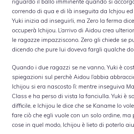
riguardo il ballo imminente quando si accorgo
correndo di qua e di là inseguita da Ichjou ed 
Yuki inizia ad inseguirli, ma Zero la ferma di
occuperà Ichijou. L’arrivo di Aidou crea ulter
le ragazze impazziscono. Zero gli chiede se p
dicendo che pure lui doveva fargli qualche 
Quando i due ragazzi se ne vanno, Yuki è cos
spiegazioni sul perchè Aidou l’abbia abbraccia
Ichijou si era nascosto lì: mentre inseguiva M
Class e ha perso di vista la fanciulla. Yuki è s
difficile, e Ichijou le dice che se Kaname lo vole
fare ciò che egli vuole con un solo ordine, ma
cose in quel modo, Ichijou è lieto di poterlo a