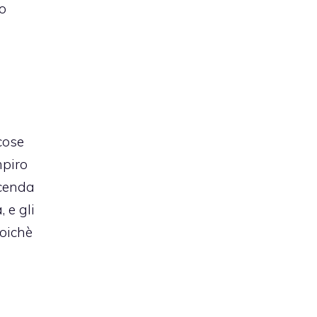
so
cose
mpiro
ccenda
 e gli
poichè