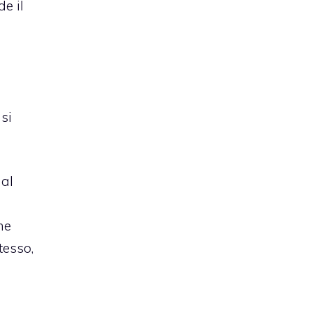
de il
si
 al
me
tesso,