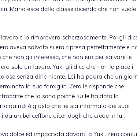
ampiri, Maria esce dalla classe dicendo che non vuole
l lavoro e lo rimprovera scherzosamente. Poi gli dic
ro aveva salvato si era ripresa perfettamente e n
e che non gli interessa, che non era per salvare le
ra solo un lavoro. Yuki gli dice che non le piace il 
colose senza dirle niente. Lei ha paura che un giorn
erminato la sua famiglia. Zero le risponde che
trobatte che lo sono poichè lui le ha dato la
to quindi è giusto che lei sia informata dei suoi
li da un bel ceffone dicendogli che crede in lui.
nuovo dolce ed impacciata davanti a Yuki. Zero com