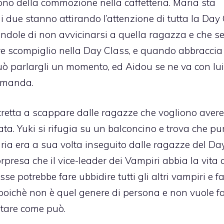
no della commozione nella caffetteria. Maria sta
i due stanno attirando l’attenzione di tutta la Day 
cendole di non avvicinarsi a quella ragazza e che s
iore scompiglio nella Day Class, e quando abbraccia
uò parlargli un momento, ed Aidou se ne va con lui
domanda.
tretta a scappare dalle ragazze che vogliono avere
ta. Yuki si rifugia su un balconcino e trova che pu
aria era a sua volta inseguito dalle ragazze del Da
orpresa che il vice-leader dei Vampiri abbia la vita 
sse potrebbe fare ubbidire tutti gli altri vampiri e fa
 poichè non è quel genere di persona e non vuole fa
iutare come può.