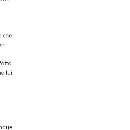
e che
on
fatto
o lui
unque