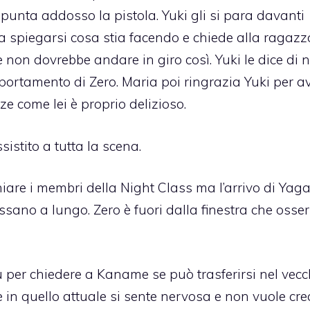
 punta addosso la pistola. Yuki gli si para davanti
 spiegarsi cosa stia facendo e chiede alla ragazz
e non dovrebbe andare in giro così. Yuki le dice di 
portamento di Zero. Maria poi ringrazia Yuki per a
e come lei è proprio delizioso.
stito a tutta la scena.
are i membri della Night Class ma l’arrivo di Yaga
 fissano a lungo. Zero è fuori dalla finestra che osse
u per chiedere a Kaname se può trasferirsi nel vecc
è in quello attuale si sente nervosa e non vuole cre