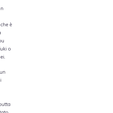
in
a
 che è
à
ou
uki o
ei.
 un
i
butta
tato