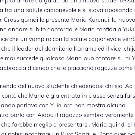
l compito di fare da guida ad una nuova studentessa
a ha una salute cagionevole e si stava riposando 
 Cross quindi le presenta Maria Kurenai, la nuov
no andare subito daccordo, e Maria confida a Yuki
 Dice che un vampiro con la salute cagionevole verr
 che il leader del dormitorio Kaname ed il vice Ichij
e se mai succede qualcosa Maria può contare su di Y
 abbraccia dicendo che le piacciono ragazze come l
scutendo del nuovo studente chiedendosi chi sia. Ad
 conto che Maria è gia entrata in classe senza fars
uando parlava con Yuki, ora non mostra alcuna
entra parla con Aidou il ragazzo sembra veramente
che farebbe meglio a presentarsi. Maria quindi si 
 di poter incontrare un Puro Sangue. Dopo aver no