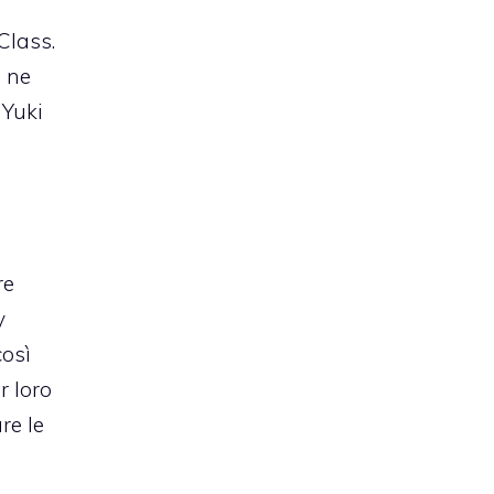
Class.
e ne
 Yuki
re
y
così
r loro
re le