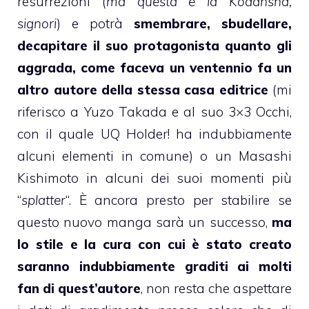
resurrezioni (
ma questa è la Kodansha,
signori
) e potrà
smembrare, sbudellare,
decapitare il suo protagonista quanto gli
aggrada, come faceva un ventennio fa un
altro autore della stessa casa editrice
(mi
riferisco a Yuzo Takada e al suo 3×3 Occhi,
con il quale UQ Holder! ha indubbiamente
alcuni elementi in comune) o un Masashi
Kishimoto in alcuni dei suoi momenti più
“
splatter
“. È ancora presto per stabilire se
questo nuovo manga sarà un successo,
ma
lo stile e la cura con cui è stato creato
saranno indubbiamente graditi ai molti
fan di quest’autore
, non resta che aspettare