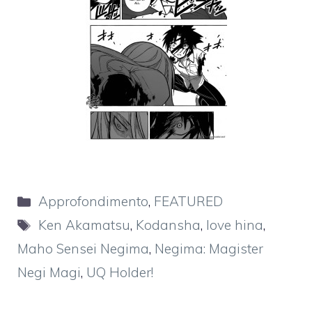
Categorie
Approfondimento
,
FEATURED
Tag
Ken Akamatsu
,
Kodansha
,
love hina
,
Maho Sensei Negima
,
Negima: Magister
Negi Magi
,
UQ Holder!