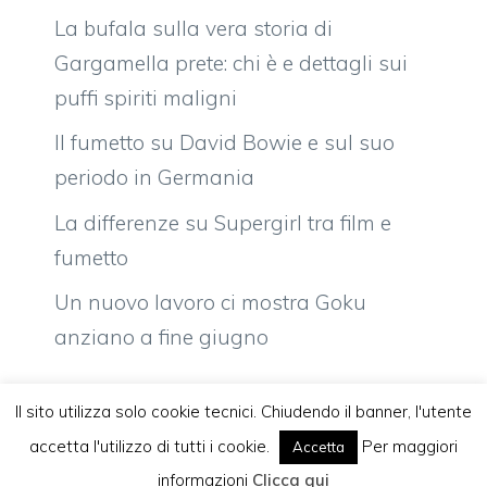
La bufala sulla vera storia di
Gargamella prete: chi è e dettagli sui
puffi spiriti maligni
Il fumetto su David Bowie e sul suo
periodo in Germania
La differenze su Supergirl tra film e
fumetto
Un nuovo lavoro ci mostra Goku
anziano a fine giugno
Il sito utilizza solo cookie tecnici. Chiudendo il banner, l'utente
accetta l'utilizzo di tutti i cookie.
Per maggiori
Accetta
Vuoi pubblicare sul nostro network?
Komixjam.it © 2026 Tutti i diritti riservati
informazioni
Clicca qui