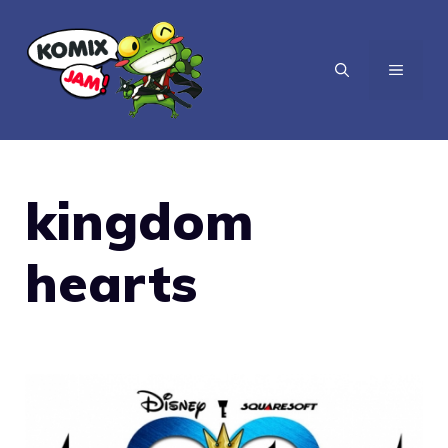
Vai
al
MENU
contenuto
kingdom
hearts