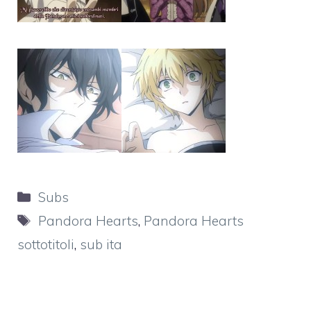
Categorie
Subs
Tag
Pandora Hearts
,
Pandora Hearts
sottotitoli
,
sub ita