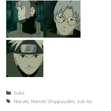
Categorie
Subs
Tag
Naruto
,
Naruto Shippuuden
,
sub ita