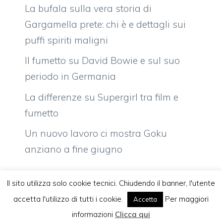
La bufala sulla vera storia di
Gargamella prete: chi è e dettagli sui
puffi spiriti maligni
Il fumetto su David Bowie e sul suo
periodo in Germania
La differenze su Supergirl tra film e
fumetto
Un nuovo lavoro ci mostra Goku
anziano a fine giugno
Il sito utilizza solo cookie tecnici. Chiudendo il banner, l'utente
accetta l'utilizzo di tutti i cookie.
Per maggiori
Accetta
Vuoi pubblicare sul nostro network?
Komixjam.it © 2026 Tutti i diritti riservati
informazioni
Clicca qui