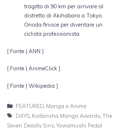
tragitto di 90 km per arrivare al
distretto di Akihabara a Tokyo.
Onoda finisce per diventare un
ciclista professionista.
[ Fonte |
ANN
]
[ Fonte |
AnimeClick
]
[ Fonte | Wikipedia ]
Categorie
FEATURED
,
Manga e Anime
Tag
DAYS
,
Kodansha Manga Awards
,
The
Seven Deadly Sins
,
Yowamushi Pedal