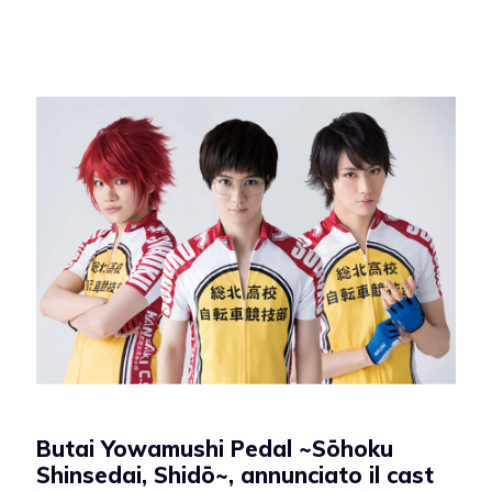
Butai Yowamushi Pedal ~Sōhoku
Shinsedai, Shidō~, annunciato il cast