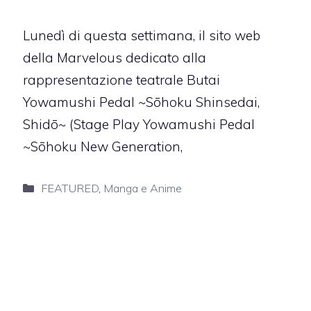
Lunedì di questa settimana, il sito web
della Marvelous dedicato alla
rappresentazione teatrale Butai
Yowamushi Pedal ~Sōhoku Shinsedai,
Shidō~ (Stage Play Yowamushi Pedal
~Sōhoku New Generation,
Categorie
FEATURED
,
Manga e Anime