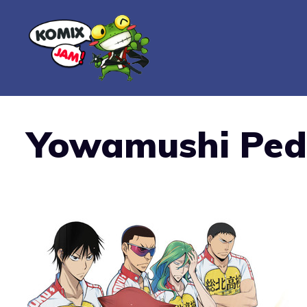
Vai
al
contenuto
Yowamushi Ped