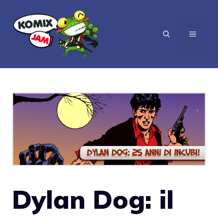
Vai
al
MENU
contenuto
Dylan Dog: il