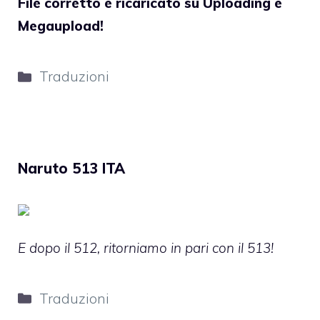
File corretto e ricaricato su Uploading e
Megaupload!
Categorie
Traduzioni
Naruto 513 ITA
E dopo il 512, ritorniamo in pari con il 513!
Categorie
Traduzioni