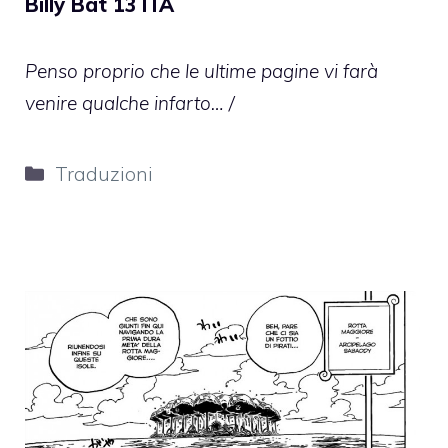
Billy Bat 13 ITA
Penso proprio che le ultime pagine vi farà
venire qualche infarto… /
Categorie
Traduzioni