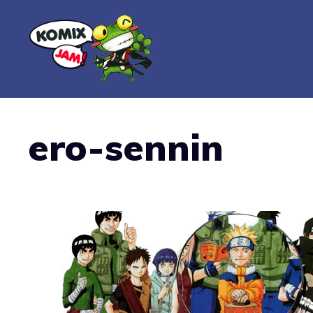
Vai
al
contenuto
ero-sennin