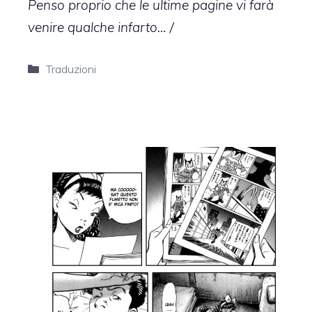
Penso proprio che le ultime pagine vi farà
venire qualche infarto… /
Categorie
Traduzioni