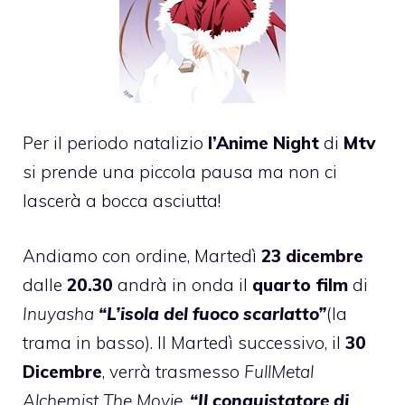
Per il periodo natalizio
l’Anime Night
di
Mtv
si prende una piccola pausa ma non ci
lascerà a bocca asciutta!
Andiamo con ordine, Martedì
23 dicembre
dalle
20.30
andrà in onda il
quarto film
di
Inuyasha
“L’isola del fuoco scarlatto”
(la
trama in basso). Il Martedì successivo, il
30
Dicembre
, verrà trasmesso
FullMetal
Alchemist The Movie
,
“Il conquistatore di