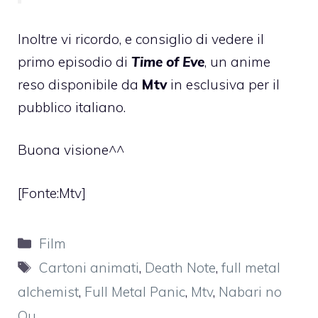
Inoltre vi ricordo, e consiglio di vedere il
primo episodio
di
Time of Eve
, un anime
reso disponibile da
Mtv
in esclusiva per il
pubblico italiano.
Buona visione^^
[Fonte:
Mtv
]
Categorie
Film
Tag
Cartoni animati
,
Death Note
,
full metal
alchemist
,
Full Metal Panic
,
Mtv
,
Nabari no
Ou