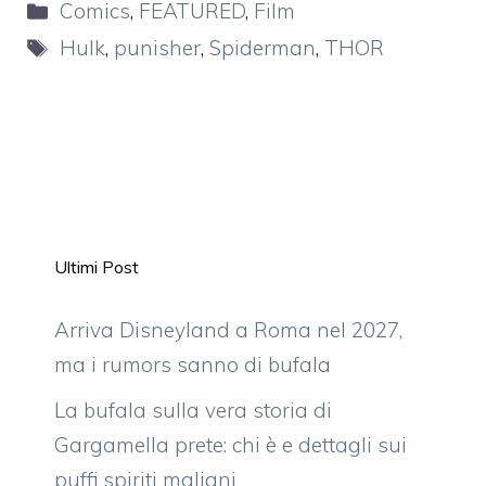
Categorie
Comics
,
FEATURED
,
Film
Tag
Hulk
,
punisher
,
Spiderman
,
THOR
Ultimi Post
Arriva Disneyland a Roma nel 2027,
ma i rumors sanno di bufala
La bufala sulla vera storia di
Gargamella prete: chi è e dettagli sui
puffi spiriti maligni