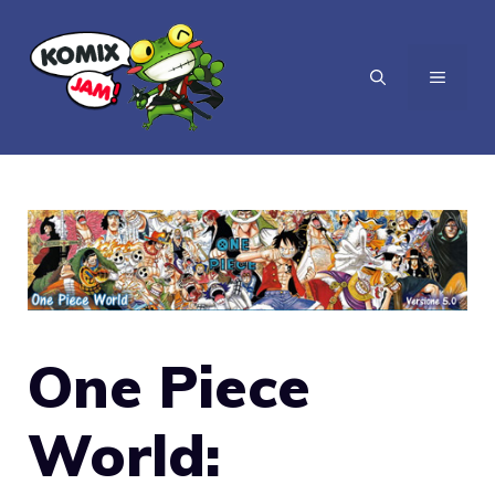
Vai
al
MENU
contenuto
One Piece
World: