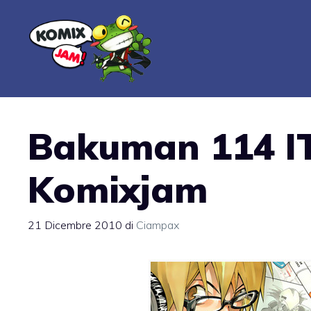
Vai
al
contenuto
Bakuman 114 IT
Komixjam
21 Dicembre 2010
di
Ciampax