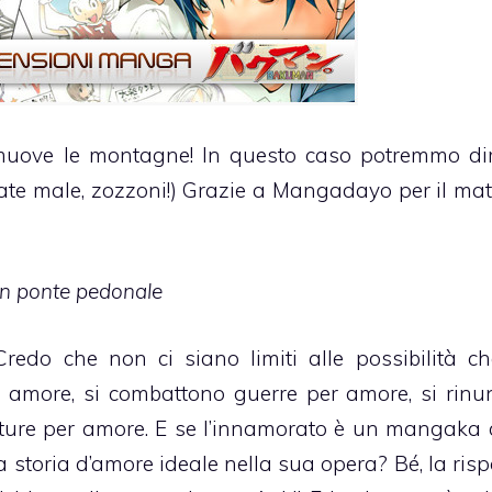
muove le montagne! In questo caso potremmo di
te male, zozzoni!) Grazie a Mangadayo per il mate
un ponte pedonale
edo che non ci siano limiti alle possibilità ch
 amore, si combattono guerre per amore, si rinu
nture per amore. E se l’innamorato è un mangaka 
a storia d’amore ideale nella sua opera? Bé, la risp