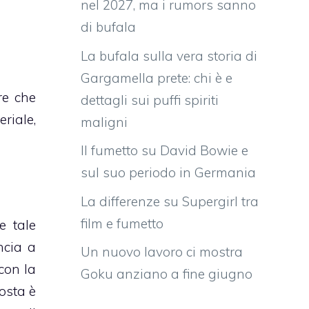
nel 2027, ma i rumors sanno
di bufala
La bufala sulla vera storia di
Gargamella prete: chi è e
re che
dettagli sui puffi spiriti
riale,
maligni
Il fumetto su David Bowie e
sul suo periodo in Germania
La differenze su Supergirl tra
film e fumetto
e tale
ncia a
Un nuovo lavoro ci mostra
con la
Goku anziano a fine giugno
osta è