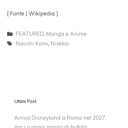
[ Fonte | Wikipedia ]
Categorie
FEATURED
,
Manga e Anime
Tag
Naoshi Komi
,
Nisekoi
Ultimi Post
Arriva Disneyland a Roma nel 2027,
ma i rumors sanno di bufala