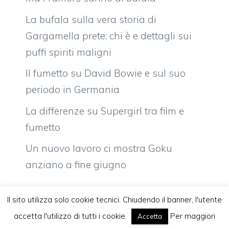
La bufala sulla vera storia di
Gargamella prete: chi è e dettagli sui
puffi spiriti maligni
Il fumetto su David Bowie e sul suo
periodo in Germania
La differenze su Supergirl tra film e
fumetto
Un nuovo lavoro ci mostra Goku
anziano a fine giugno
Il sito utilizza solo cookie tecnici. Chiudendo il banner, l'utente
accetta l'utilizzo di tutti i cookie.
Per maggiori
Accetta
Vuoi pubblicare sul nostro network?
Komixjam.it © 2026 Tutti i diritti riservati