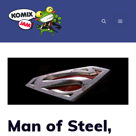
Vai
al
MENU
contenuto
Man of Steel,