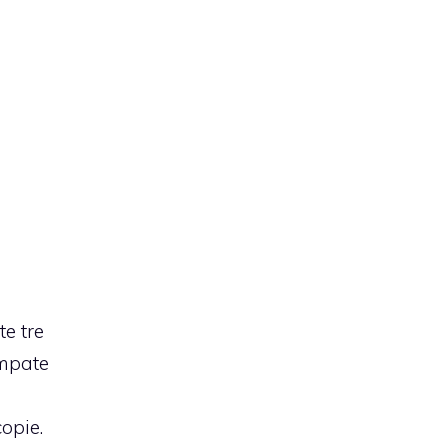
e tre
ampate
e
opie.