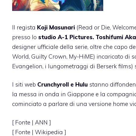
Il regista
Koji Masunari
(Read or Die, Welcom
presso lo
studio A-1 Pictures. Toshifumi Aka
designer ufficiale della serie, oltre che capo 
World, Guilty Crown, My-HiME) incaricato di s
Evangelion, i lungometraggi di Berserk films
I siti web
Crunchyroll e Hulu
stanno diffonden
la messa in onda in Giappone e la compagn
cominciato a parlare di una versione home vi
[ Fonte |
ANN
]
[ Fonte | Wikipedia ]