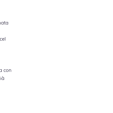
mata
cel
a con
già