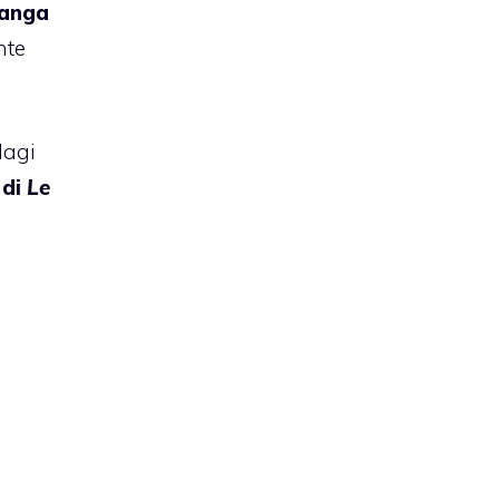
manga
nte
Magi
 di
Le