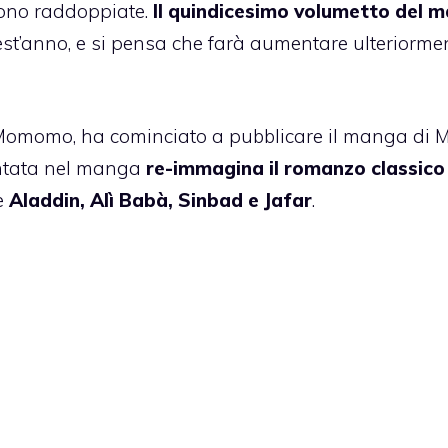
sono raddoppiate.
Il quindicesimo volumetto del 
st’anno, e si pensa che farà aumentare ulteriorme
omomo, ha cominciato a pubblicare il manga di 
contata nel manga
re-immagina il romanzo classico
e
Aladdin, Alì Babà, Sinbad e Jafar
.