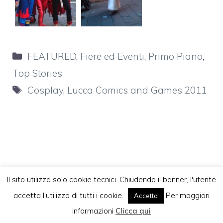
Categorie
FEATURED
,
Fiere ed Eventi
,
Primo Piano
,
Top Stories
Tag
Cosplay
,
Lucca Comics and Games 2011
Il sito utilizza solo cookie tecnici. Chiudendo il banner, l'utente
Ultimi Post
accetta l'utilizzo di tutti i cookie.
Per maggiori
Accetta
Vuoi pubblicare sul nostro network?
informazioni
Clicca qui
Arriva Disneyland a Roma nel 2027,