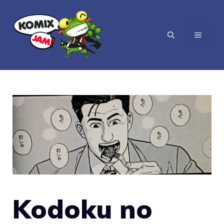
Vai
al
MENU
contenuto
Kodoku no