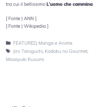
tra cui il bellissimo
L’uomo che cammina
.
[ Fonte |
ANN
]
[ Fonte | Wikipedia ]
Categorie
FEATURED
,
Manga e Anime
Tag
Jiro Taniguchi
,
Kodoku no Gourmet
,
Masayuki Kusumi