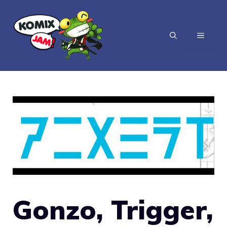
Vai
al
MENU
contenuto
Gonzo, Trigger,